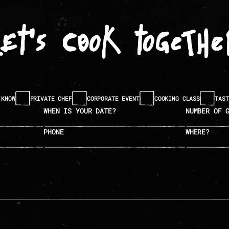
let's cook togethe
 KNOW
PRIVATE CHEF
CORPORATE EVENT
COOKING CLASS
TAST
when is your date?
number of guests
phone
where?