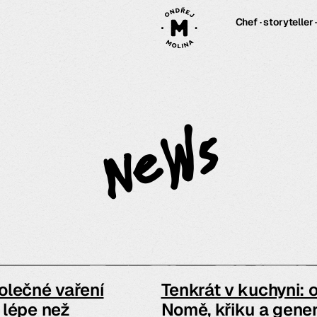
Chef · storyteller 
News
olečné vaření
Tenkrát v kuchyni: 
 lépe než
Nomě, křiku a gener