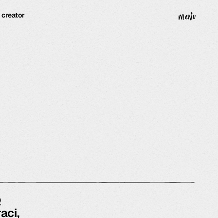
· creator
menu
o
aci,