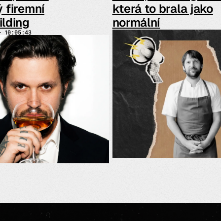
ý firemní
která to brala jako
lding
normální
— 10:05:43