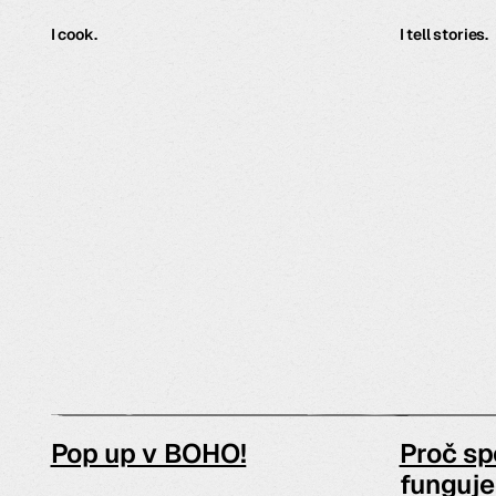
I cook.
I tell stories.
Pop up v BOHO!
Proč sp
funguje