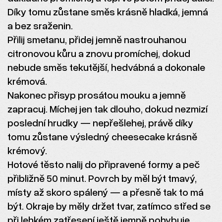
Díky tomu zůstane směs krásně hladká, jemná
a bez sraženin.
Přilij smetanu, přidej jemně nastrouhanou
citronovou kůru a znovu promíchej, dokud
nebude směs tekutější, hedvábná a dokonale
krémová.
Nakonec přisyp prosátou mouku a jemně
zapracuj. Míchej jen tak dlouho, dokud nezmizí
poslední hrudky — nepřešlehej, právě díky
tomu zůstane výsledný cheesecake krásně
krémový.
Hotové těsto nalij do připravené formy a peč
přibližně 50 minut. Povrch by měl být tmavý,
místy až skoro spálený — a přesně tak to má
být. Okraje by měly držet tvar, zatímco střed se
při lehkém zatřesení ještě jemně pohybuje.