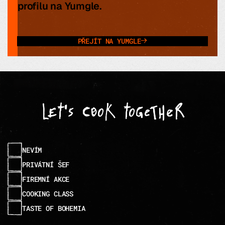
profilu na Yumgle.
PŘEJÍT NA YUMGLE
→
let's cook together
NEVÍM
PRIVÁTNÍ ŠEF
FIREMNÍ AKCE
COOKING CLASS
TASTE OF BOHEMIA