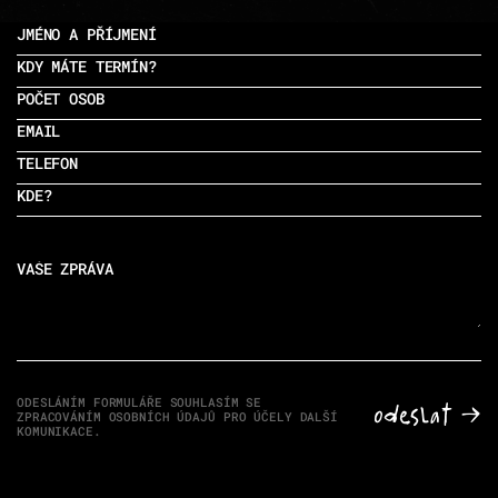
jméno a příjmení
kdy máte termín?
počet osob
email
telefon
kde?
vaše zpráva
ODESLÁNÍM FORMULÁŘE SOUHLASÍM SE
Odeslat →
ZPRACOVÁNÍM OSOBNÍCH ÚDAJŮ PRO ÚČELY DALŠÍ
KOMUNIKACE.