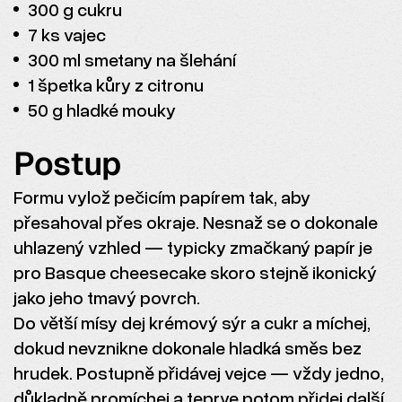
300 g cukru
7 ks vajec
300 ml smetany na šlehání
1 špetka kůry z citronu
50 g hladké mouky
Postup
Formu vylož pečicím papírem tak, aby
přesahoval přes okraje. Nesnaž se o dokonale
uhlazený vzhled — typicky zmačkaný papír je
pro Basque cheesecake skoro stejně ikonický
jako jeho tmavý povrch.
Do větší mísy dej krémový sýr a cukr a míchej,
dokud nevznikne dokonale hladká směs bez
hrudek. Postupně přidávej vejce — vždy jedno,
důkladně promíchej a teprve potom přidej další.