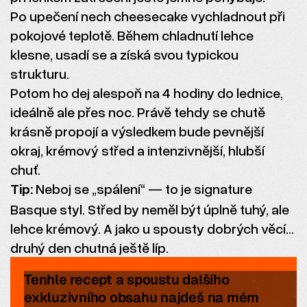
Po upečení nech cheesecake vychladnout při
pokojové teplotě. Během chladnutí lehce
klesne, usadí se a získá svou typickou
strukturu.
Potom ho dej alespoň na 4 hodiny do lednice,
ideálně ale přes noc. Právě tehdy se chutě
krásně propojí a výsledkem bude pevnější
okraj, krémový střed a intenzivnější, hlubší
chuť.
Tip:
Neboj se „spálení“ — to je signature
Basque styl. Střed by neměl být úplně tuhý, ale
lehce krémový. A jako u spousty dobrých věcí…
druhý den chutná ještě líp.
Tenhle recept a spoustu dalšího
exkluzivního obsahu najdeš na mém