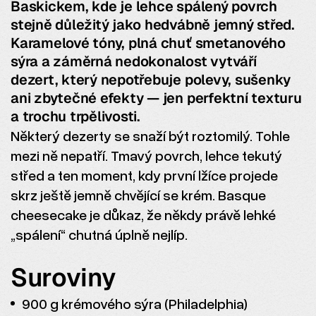
Baskickem, kde je lehce spálený povrch
stejně důležitý jako hedvábně jemný střed.
Karamelové tóny, plná chuť smetanového
sýra a záměrná nedokonalost vytváří
dezert, který nepotřebuje polevy, sušenky
ani zbytečné efekty — jen perfektní texturu
a trochu trpělivosti.
Některý dezerty se snaží být roztomilý. Tohle
mezi ně nepatří. Tmavý povrch, lehce tekutý
střed a ten moment, kdy první lžíce projede
skrz ještě jemně chvějící se krém. Basque
cheesecake je důkaz, že někdy právě lehké
„spálení“ chutná úplně nejlíp.
Suroviny
900 g krémového sýra (Philadelphia)